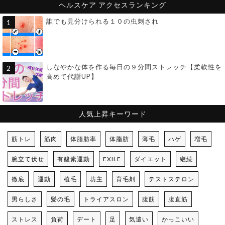
ヘルスケア
アクセスランキング
誰でも見分けられる１０の虫刺され
しなやかな体を作る毎日の９分間ストレッチ【柔軟性を
高めて代謝UP】
人気上昇キーワード
筋トレ
筋肉
体脂肪率
体脂肪
薄毛
ハゲ
増毛
腕立て伏せ
有酸素運動
EXILE
ダイエット
継続
徹底
運動
植毛
坊主
育毛剤
テストステロン
男らしさ
髪の毛
トライアスロン
腹筋
腹直筋
ストレス
負荷
デート
足
気遣い
かっこいい