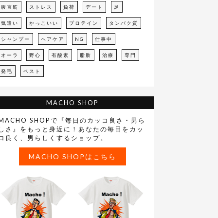
腹直筋
ストレス
負荷
デート
足
気遣い
かっこいい
プロテイン
タンパク質
シャンプー
ヘアケア
NG
仕事中
オーラ
野心
有酸素
脂肪
治療
専門
発毛
ベスト
MACHO SHOP
MACHO SHOPで『毎日のカッコ良さ・男ら
しさ』をもっと身近に！あなたの毎日をカッ
コ良く、男らしくするショップ。
MACHO SHOPはこちら