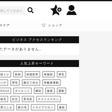
スケア
ショップ
ビジネス
アクセスランキング
だデータがありません。
人気上昇キーワード
筋トレ
筋肉
体脂肪率
体脂肪
薄毛
ハゲ
増毛
腕立て伏せ
有酸素運動
EXILE
ダイエット
継続
徹底
運動
植毛
坊主
育毛剤
テストステロン
男らしさ
髪の毛
トライアスロン
腹筋