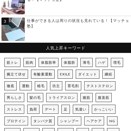
仕事ができる人は周りの状況も見れている！【マッチョ
塾】
人気上昇キーワード
筋トレ
筋肉
体脂肪率
体脂肪
薄毛
ハゲ
増毛
腕立て伏せ
有酸素運動
EXILE
ダイエット
継続
徹底
運動
植毛
坊主
育毛剤
テストステロン
男らしさ
髪の毛
トライアスロン
腹筋
腹直筋
ストレス
負荷
デート
足
気遣い
かっこいい
プロテイン
タンパク質
シャンプー
ヘアケア
NG