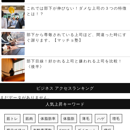
これでは部下が伸びない！ダメな上司の３つの特徴
とは！？
部下から尊敬されている上司ほど、間違った時にす
ぐ謝ります。【マッチョ塾】
部下目線！好かれる上司と嫌われる上司を比較！
《後半》
ビジネス
アクセスランキング
まだデータがありません。
人気上昇キーワード
筋トレ
筋肉
体脂肪率
体脂肪
薄毛
ハゲ
増毛