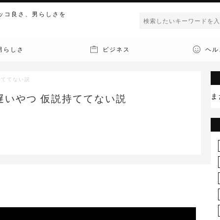
ッコ良さ、男らしさを
男らしさ
ビジネス
ヘル
持ててない説
ま
遅いやつ 仮説持ててない説