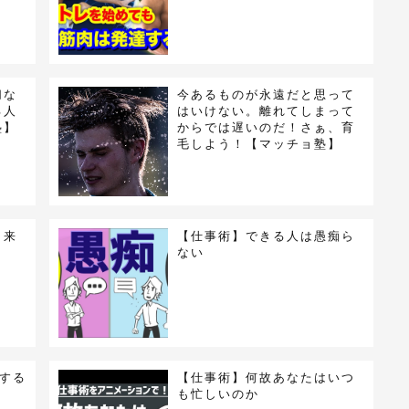
切な
今あるものが永遠だと思って
る人
はいけない。離れてしまって
塾】
からでは遅いのだ！さぁ、育
毛しよう！【マッチョ塾】
出来
【仕事術】できる人は愚痴ら
ない
する
【仕事術】何故あなたはいつ
も忙しいのか