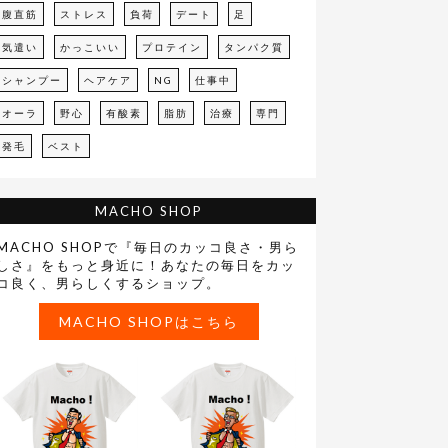
腹直筋
ストレス
負荷
デート
足
気遣い
かっこいい
プロテイン
タンパク質
シャンプー
ヘアケア
NG
仕事中
オーラ
野心
有酸素
脂肪
治療
専門
発毛
ベスト
MACHO SHOP
MACHO SHOPで『毎日のカッコ良さ・男ら
しさ』をもっと身近に！あなたの毎日をカッ
コ良く、男らしくするショップ。
MACHO SHOPはこちら