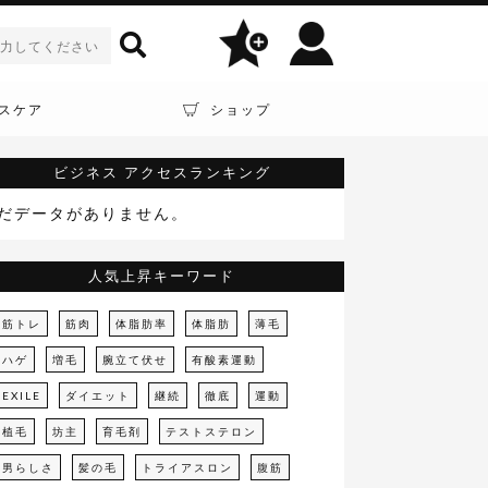
スケア
ショップ
ビジネス
アクセスランキング
だデータがありません。
人気上昇キーワード
筋トレ
筋肉
体脂肪率
体脂肪
薄毛
ハゲ
増毛
腕立て伏せ
有酸素運動
EXILE
ダイエット
継続
徹底
運動
植毛
坊主
育毛剤
テストステロン
男らしさ
髪の毛
トライアスロン
腹筋