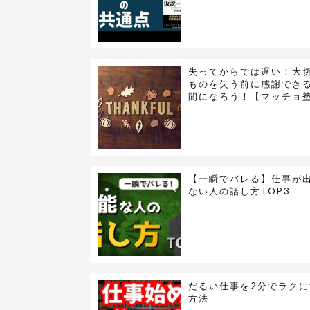
失ってからでは遅い！大
ものを失う前に感謝でき
間になろう！【マッチョ
【一瞬でバレる】仕事が
ない人の話し方TOP3
だるい仕事を2分でラクに
方法