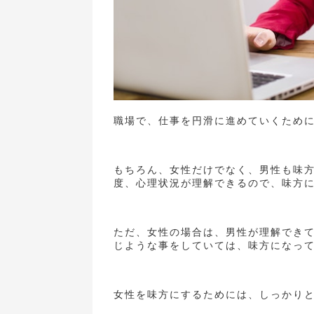
職場で、仕事を円滑に進めていくため
もちろん、女性だけでなく、男性も味
度、心理状況が理解できるので、味方
ただ、女性の場合は、男性が理解でき
じような事をしていては、味方になっ
女性を味方にするためには、しっかり