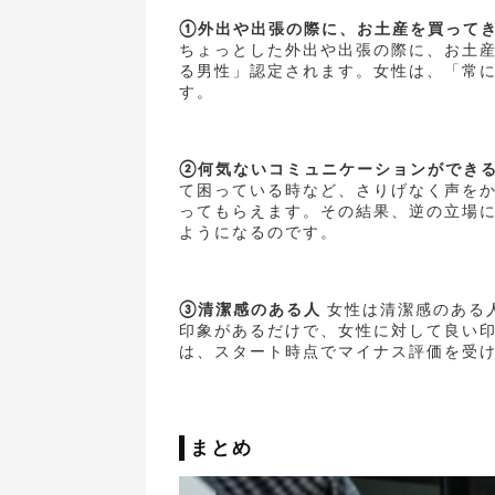
①外出や出張の際に、お土産を買って
ちょっとした外出や出張の際に、お土
る男性」認定されます。女性は、「常
す。
②何気ないコミュニケーションができ
て困っている時など、さりげなく声を
ってもらえます。その結果、逆の立場
ようになるのです。
③清潔感のある人
女性は清潔感のある
印象があるだけで、女性に対して良い
は、スタート時点でマイナス評価を受
まとめ