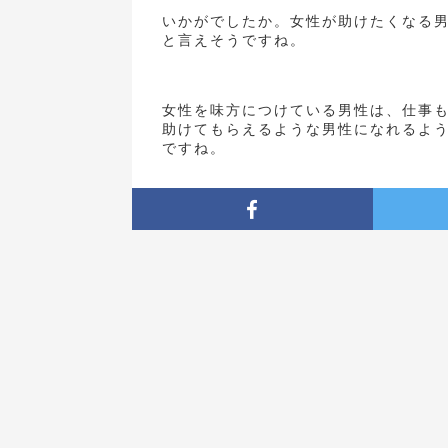
いかがでしたか。女性が助けたくなる
と言えそうですね。
女性を味方につけている男性は、仕事
助けてもらえるような男性になれるよ
ですね。