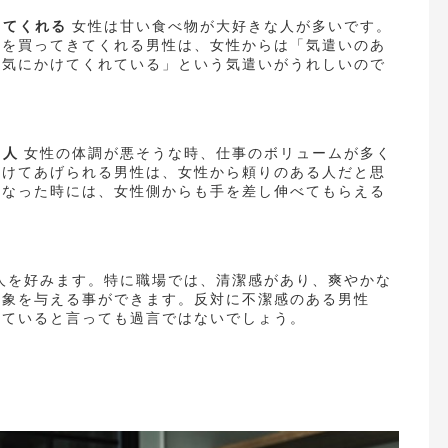
きてくれる
女性は甘い食べ物が大好きな人が多いです。
産を買ってきてくれる男性は、女性からは「気遣いのあ
に気にかけてくれている」という気遣いがうれしいので
る人
女性の体調が悪そうな時、仕事のボリュームが多く
かけてあげられる男性は、女性から頼りのある人だと思
になった時には、女性側からも手を差し伸べてもらえる
人を好みます。特に職場では、清潔感があり、爽やかな
印象を与える事ができます。反対に不潔感のある男性
けていると言っても過言ではないでしょう。