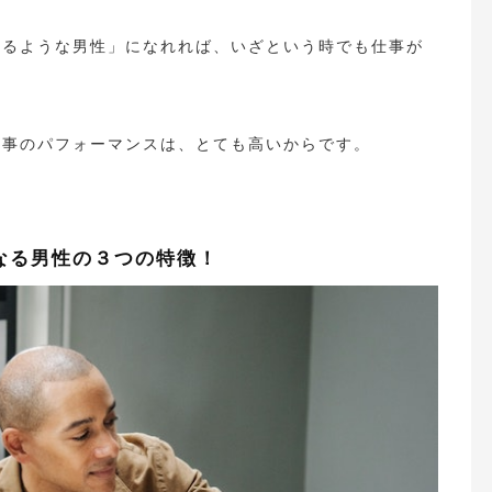
なるような男性」になれれば、いざという時でも仕事が
仕事のパフォーマンスは、とても高いからです。
なる男性の３つの特徴！