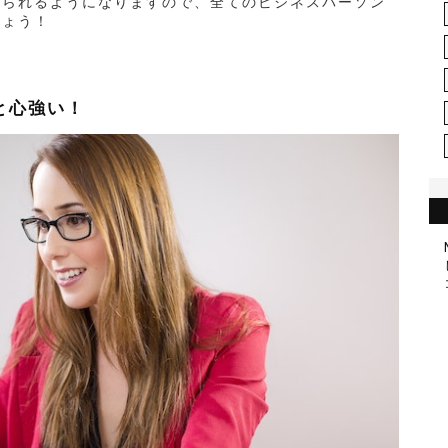
められるようになりますので、全てのビジネスパーソン
しょう！
と心強い！