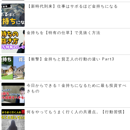
【新時代到来】仕事はサボるほど金持ちになる
金持ちを【特有の仕草】で見抜く方法
【衝撃】金持ちと貧乏人の行動の違い Part3
今日からできる！金持ちになるために最も投資すべ
きもの
何をやってもうまく行く人の共通点。【行動習慣】