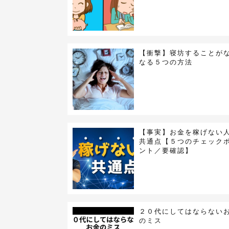
【衝撃】寝坊することが
なる５つの方法
【事実】お金を稼げない
共通点【５つのチェック
ント／要確認】
２０代にしてはならない
のミス