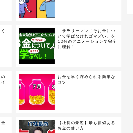
なく
「サラリーマンこそお金につ
いて学ばなければマズい」を
10分のアニメーションで完全
に理解！
人の
お金を早く貯められる簡単な
ポイ
コツ
お金
【社長の豪遊】最も価値ある
お金の使い方