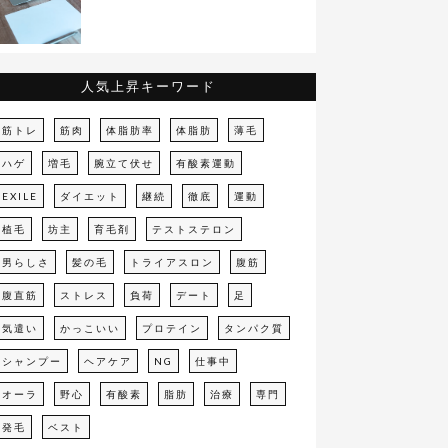
人気上昇キーワード
筋トレ
筋肉
体脂肪率
体脂肪
薄毛
ハゲ
増毛
腕立て伏せ
有酸素運動
EXILE
ダイエット
継続
徹底
運動
植毛
坊主
育毛剤
テストステロン
男らしさ
髪の毛
トライアスロン
腹筋
腹直筋
ストレス
負荷
デート
足
気遣い
かっこいい
プロテイン
タンパク質
シャンプー
ヘアケア
NG
仕事中
オーラ
野心
有酸素
脂肪
治療
専門
発毛
ベスト