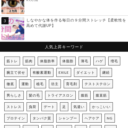
しなやかな体を作る毎日の９分間ストレッチ【柔軟性を
高めて代謝UP】
人気上昇キーワード
筋トレ
筋肉
体脂肪率
体脂肪
薄毛
ハゲ
増毛
腕立て伏せ
有酸素運動
EXILE
ダイエット
継続
徹底
運動
植毛
坊主
育毛剤
テストステロン
男らしさ
髪の毛
トライアスロン
腹筋
腹直筋
ストレス
負荷
デート
足
気遣い
かっこいい
プロテイン
タンパク質
シャンプー
ヘアケア
NG