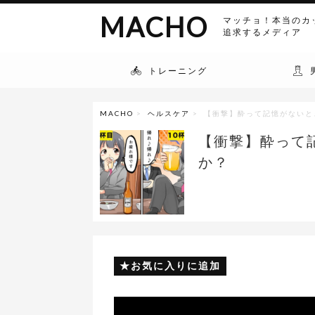
MACHO
マッチョ！本当のカ
追求するメディア
トレーニング
MACHO
>
ヘルスケア
> 【衝撃】酔って記憶がないと
【衝撃】酔って
か？
お気に入りに追加