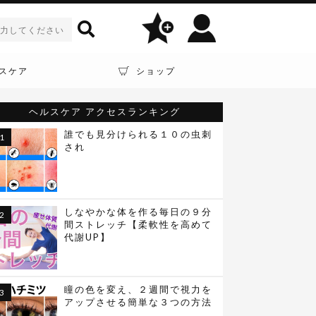
スケア
ショップ
ヘルスケア
アクセスランキング
誰でも見分けられる１０の虫刺
され
しなやかな体を作る毎日の９分
間ストレッチ【柔軟性を高めて
代謝UP】
瞳の色を変え、２週間で視力を
アップさせる簡単な３つの方法