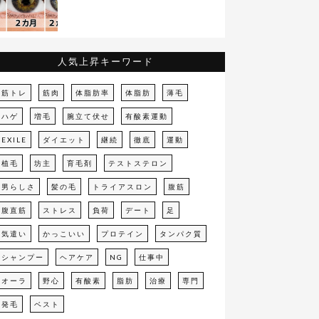
人気上昇キーワード
筋トレ
筋肉
体脂肪率
体脂肪
薄毛
ハゲ
増毛
腕立て伏せ
有酸素運動
EXILE
ダイエット
継続
徹底
運動
植毛
坊主
育毛剤
テストステロン
男らしさ
髪の毛
トライアスロン
腹筋
腹直筋
ストレス
負荷
デート
足
気遣い
かっこいい
プロテイン
タンパク質
シャンプー
ヘアケア
NG
仕事中
オーラ
野心
有酸素
脂肪
治療
専門
発毛
ベスト