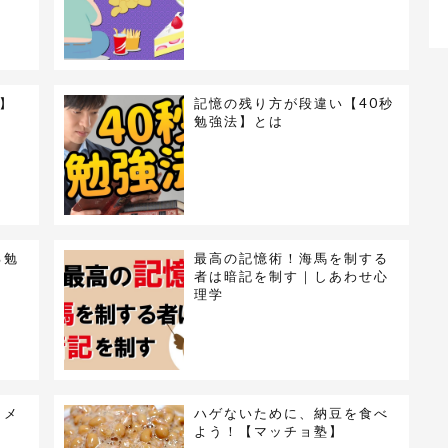
】
記憶の残り方が段違い【40秒
勉強法】とは
る勉
最高の記憶術！海馬を制する
者は暗記を制す｜しあわせ心
理学
！メ
ハゲないために、納豆を食べ
よう！【マッチョ塾】