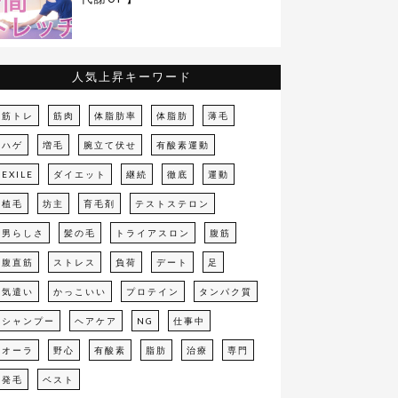
人気上昇キーワード
筋トレ
筋肉
体脂肪率
体脂肪
薄毛
ハゲ
増毛
腕立て伏せ
有酸素運動
EXILE
ダイエット
継続
徹底
運動
植毛
坊主
育毛剤
テストステロン
男らしさ
髪の毛
トライアスロン
腹筋
腹直筋
ストレス
負荷
デート
足
気遣い
かっこいい
プロテイン
タンパク質
シャンプー
ヘアケア
NG
仕事中
オーラ
野心
有酸素
脂肪
治療
専門
発毛
ベスト