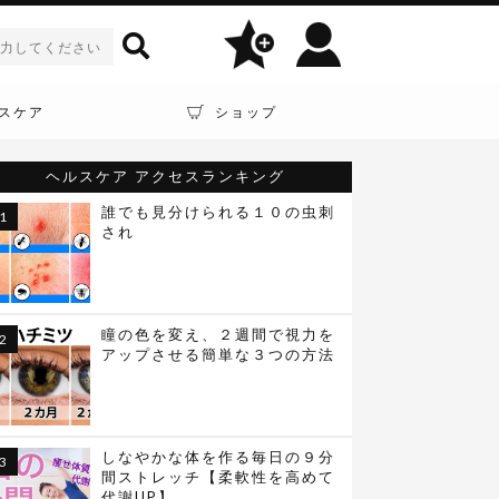
スケア
ショップ
ヘルスケア
アクセスランキング
誰でも見分けられる１０の虫刺
され
瞳の色を変え、２週間で視力を
アップさせる簡単な３つの方法
しなやかな体を作る毎日の９分
間ストレッチ【柔軟性を高めて
代謝UP】