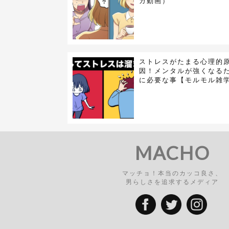
ガ動画）
ストレスがたまる心理的
因！メンタルが強くなる
に必要な事【モルモル雑
MACHO
マッチョ！本当のカッコ良さ、
男らしさを追求するメディア