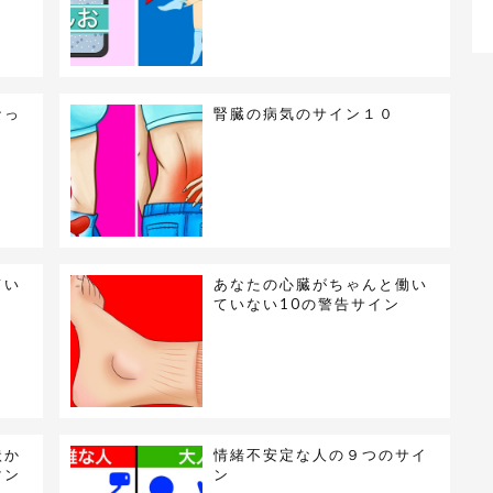
なっ
腎臓の病気のサイン１０
てい
あなたの心臓がちゃんと働い
ていない10の警告サイン
状か
情緒不安定な人の９つのサイ
マン
ン