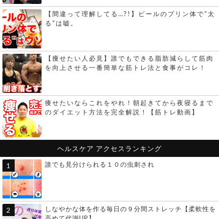
【間違って理解してる…?!】ビールのプリン体で”太
る”は嘘。
【痩せたい人必見】誰でもできる脂肪減らして筋肉
を向上させる一番簡単な筋トレ法と食事がコレ！
痩せたいならこれをやれ！朝起きてから夜寝るまで
のダイエット方法を完全解説！【筋トレ動画】
ヘルスケア
アクセスランキング
誰でも見分けられる１０の虫刺され
しなやかな体を作る毎日の９分間ストレッチ【柔軟性を
高めて代謝UP】