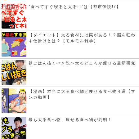
“食べてすぐ寝ると太る!!”は【都市伝説!?】
【ダイエット】太る食材には罠がある！？脳を狂わ
す仕掛けとは？【モルモル雑学】
朝ごはん抜くべき説〜太るどころか痩せる最新研究
【漫画】本当に太る食べ物と痩せる食べ物４選【マ
ンガ動画】
最も太る食べ物、痩せる食べ物が判明！