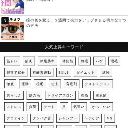
瞳の色を変え、２週間で視力をアップさせる簡単な３つ
の方法
人気上昇キーワード
筋トレ
筋肉
体脂肪率
体脂肪
薄毛
ハゲ
増毛
腕立て伏せ
有酸素運動
EXILE
ダイエット
継続
徹底
運動
植毛
坊主
育毛剤
テストステロン
男らしさ
髪の毛
トライアスロン
腹筋
腹直筋
ストレス
負荷
デート
足
気遣い
かっこいい
プロテイン
タンパク質
シャンプー
ヘアケア
NG