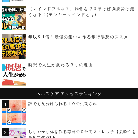
【マインドフルネス】雑念を取り除けば脳疲労は無
くなる！(モンキーマインドとは)
年収8.1倍！最強の集中を作る歩行瞑想のススメ
瞑想で人生が変わる３つの理由
ヘルスケア
アクセスランキング
誰でも見分けられる１０の虫刺され
しなやかな体を作る毎日の９分間ストレッチ【柔軟性を
高めて代謝UP】