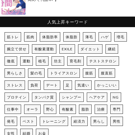
人気上昇キーワード
筋トレ
筋肉
体脂肪率
体脂肪
薄毛
ハゲ
増毛
腕立て伏せ
有酸素運動
EXILE
ダイエット
継続
徹底
運動
植毛
坊主
育毛剤
テストステロン
男らしさ
髪の毛
トライアスロン
腹筋
腹直筋
ストレス
負荷
デート
足
気遣い
かっこいい
プロテイン
タンパク質
シャンプー
ヘアケア
NG
仕事中
オーラ
野心
有酸素
脂肪
治療
専門
発毛
ベスト
トレーニング
経済力
男らし
男性
女性
結婚
お金