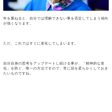
年を重ねると、自分では理解できない事を否定してしまう傾向
が強くなります。
ただ、これではすぐに老化してしまいます。
自分自身の思考をアップデートし続ける事が、「精神的な老
化」を防ぐ、唯一の方法ですので、常に頭を柔らかくしておき
たいものですね。