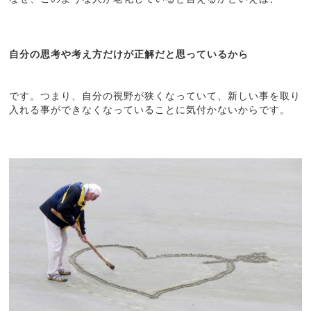
自分の思考や考え方だけが正解だと思っているから
です。つまり、自分の視野が狭くなっていて、新しい事を取り
入れる事ができなくなっていることに気付かないからです。