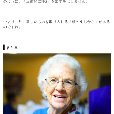
のように、「反射的にNG」を出す事はしません。
つまり、常に新しいものを取り入れる「頭の柔らかさ」がある
のですね。
まとめ