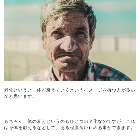
老化というと、体が衰えていくというイメージを持つ人が多い
かと思います。
もちろん、体の衰えというのもひとつの老化なのですが、これ
は身体を鍛えるなどして、ある程度食い止める事ができます。