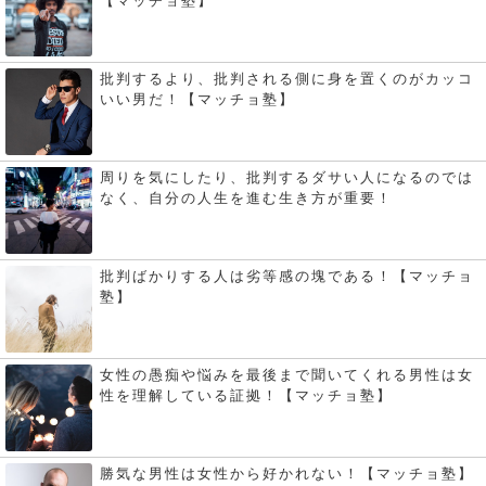
批判するより、批判される側に身を置くのがカッコ
いい男だ！【マッチョ塾】
周りを気にしたり、批判するダサい人になるのでは
なく、自分の人生を進む生き方が重要！
批判ばかりする人は劣等感の塊である！【マッチョ
塾】
女性の愚痴や悩みを最後まで聞いてくれる男性は女
性を理解している証拠！【マッチョ塾】
勝気な男性は女性から好かれない！【マッチョ塾】