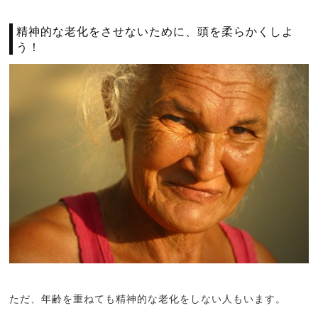
精神的な老化をさせないために、頭を柔らかくしよ
う！
ただ、年齢を重ねても精神的な老化をしない人もいます。