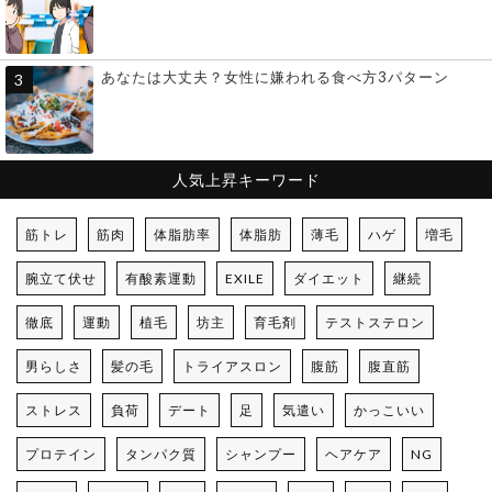
あなたは大丈夫？女性に嫌われる食べ方3パターン
人気上昇キーワード
筋トレ
筋肉
体脂肪率
体脂肪
薄毛
ハゲ
増毛
腕立て伏せ
有酸素運動
EXILE
ダイエット
継続
徹底
運動
植毛
坊主
育毛剤
テストステロン
男らしさ
髪の毛
トライアスロン
腹筋
腹直筋
ストレス
負荷
デート
足
気遣い
かっこいい
プロテイン
タンパク質
シャンプー
ヘアケア
NG