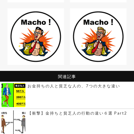
関連記事
お金持ちの人と貧乏な人の、7つの大きな違い
【衝撃】金持ちと貧乏人の行動の違い６選 Part2