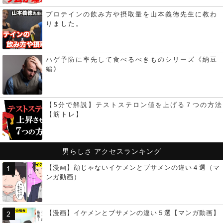
プロテインの飲み方や摂取量を山本義徳先生に教わ
りました。
ハゲ予防に率先して食べるべきものシリーズ《納豆
編》
【5分で解説】テストステロン値を上げる７つの方法
【筋トレ】
男らしさ
アクセスランキング
【漫画】顔じゃないイケメンとブサメンの違い４選（マ
ンガ動画）
【漫画】イケメンとブサメンの違い５選【マンガ動画】