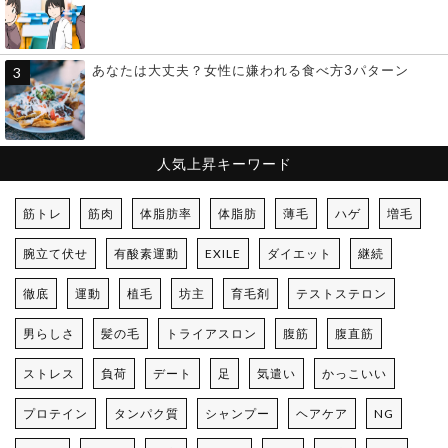
あなたは大丈夫？女性に嫌われる食べ方3パターン
人気上昇キーワード
筋トレ
筋肉
体脂肪率
体脂肪
薄毛
ハゲ
増毛
腕立て伏せ
有酸素運動
EXILE
ダイエット
継続
徹底
運動
植毛
坊主
育毛剤
テストステロン
男らしさ
髪の毛
トライアスロン
腹筋
腹直筋
ストレス
負荷
デート
足
気遣い
かっこいい
プロテイン
タンパク質
シャンプー
ヘアケア
NG