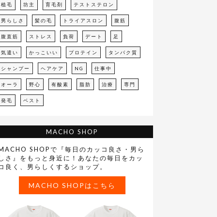
植毛
坊主
育毛剤
テストステロン
男らしさ
髪の毛
トライアスロン
腹筋
腹直筋
ストレス
負荷
デート
足
気遣い
かっこいい
プロテイン
タンパク質
シャンプー
ヘアケア
NG
仕事中
オーラ
野心
有酸素
脂肪
治療
専門
発毛
ベスト
MACHO SHOP
MACHO SHOPで『毎日のカッコ良さ・男ら
しさ』をもっと身近に！あなたの毎日をカッ
コ良く、男らしくするショップ。
MACHO SHOPはこちら