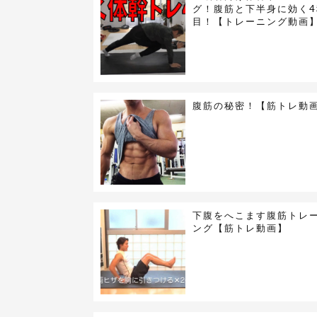
グ！腹筋と下半身に効く4
目！【トレーニング動画
腹筋の秘密！【筋トレ動
下腹をへこます腹筋トレ
ング【筋トレ動画】