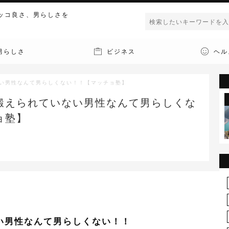
ッコ良さ、男らしさを
男らしさ
ビジネス
ヘル
ない男性なんて男らしくない！！【マッチョ塾】
鍛えられていない男性なんて男らしくな
ョ塾】
い男性なんて男らしくない！！