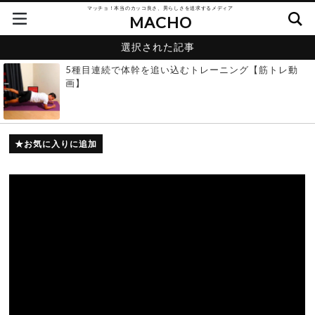
マッチョ！本当のカッコ良さ、男らしさを追求するメディア
MACHO
選択された記事
5種目連続で体幹を追い込むトレーニング【筋トレ動
画】
お気に入りに追加