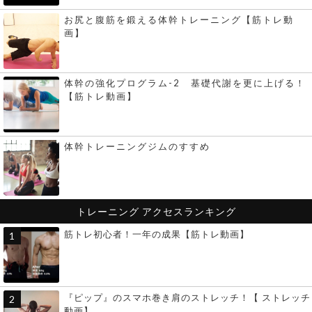
お尻と腹筋を鍛える体幹トレーニング【筋トレ動
画】
体幹の強化プログラム-2 基礎代謝を更に上げる！
【筋トレ動画】
体幹トレーニングジムのすすめ
トレーニング
アクセスランキング
筋トレ初心者！一年の成果【筋トレ動画】
『ピップ』のスマホ巻き肩のストレッチ！【 ストレッチ
動画】