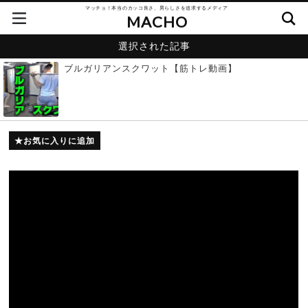
マッチョ！本当のカッコ良さ、男らしさを追求するメディア
MACHO
選択された記事
ブルガリアンスクワット【筋トレ動画】
お気に入りに追加