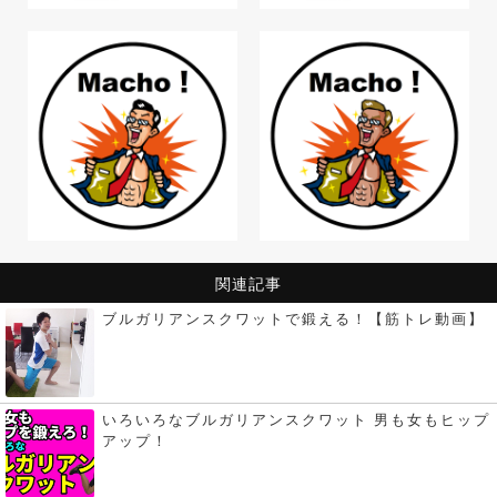
関連記事
ブルガリアンスクワットで鍛える！【筋トレ動画】
いろいろなブルガリアンスクワット 男も女もヒップ
アップ！