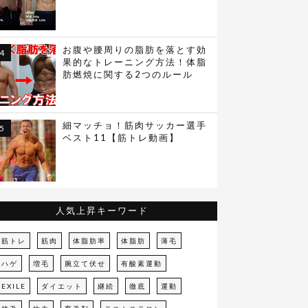
お腹や腰周りの脂肪を落とす効
果的なトレーニング方法！体脂
肪燃焼に関する2つのルール
細マッチョ！筋肉サッカー選手
ベスト11【筋トレ動画】
人気上昇キーワード
筋トレ
筋肉
体脂肪率
体脂肪
薄毛
ハゲ
増毛
腕立て伏せ
有酸素運動
EXILE
ダイエット
継続
徹底
運動