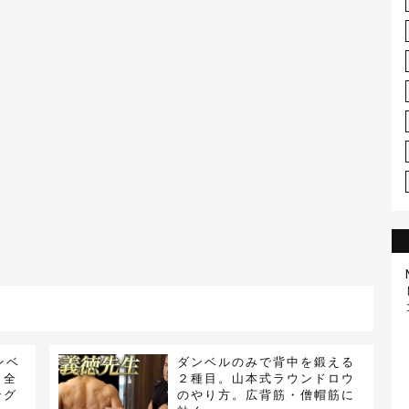
ンベ
ダンベルのみで背中を鍛える
！全
２種目。山本式ラウンドロウ
ング
のやり方。広背筋・僧帽筋に