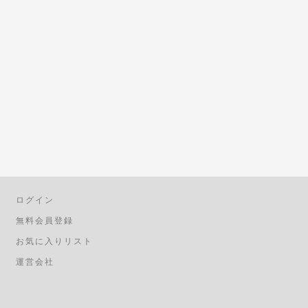
ログイン
無料会員登録
お気に入りリスト
運営会社