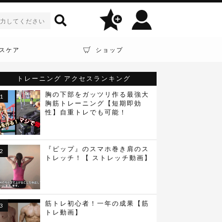
スケア
ショップ
トレーニング
アクセスランキング
胸の下部をガッツリ作る最強大
胸筋トレーニング【短期即効
性】自重トレでも可能！
『ピップ』のスマホ巻き肩のス
トレッチ！【 ストレッチ動画】
筋トレ初心者！一年の成果【筋
トレ動画】