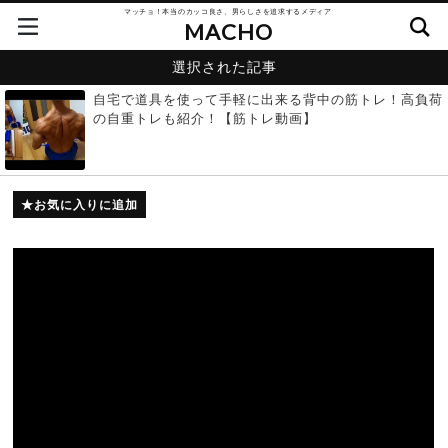
マッチョ！本当のカッコ良さ、男らしさを追求するメディア
MACHO
選択された記事
自宅で道具を使って手軽に出来る背中の筋トレ！高負荷
の自重トレも紹介！【筋トレ動画】
お気に入りに追加