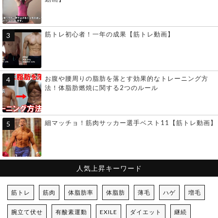
筋トレ初心者！一年の成果【筋トレ動画】
お腹や腰周りの脂肪を落とす効果的なトレーニング方
法！体脂肪燃焼に関する2つのルール
細マッチョ！筋肉サッカー選手ベスト11【筋トレ動画】
人気上昇キーワード
筋トレ
筋肉
体脂肪率
体脂肪
薄毛
ハゲ
増毛
腕立て伏せ
有酸素運動
EXILE
ダイエット
継続