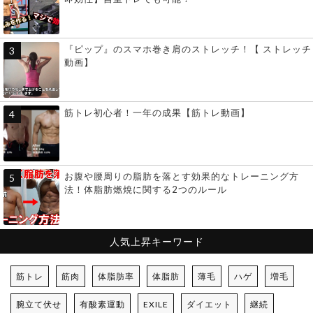
『ピップ』のスマホ巻き肩のストレッチ！【 ストレッチ
動画】
筋トレ初心者！一年の成果【筋トレ動画】
お腹や腰周りの脂肪を落とす効果的なトレーニング方
法！体脂肪燃焼に関する2つのルール
人気上昇キーワード
筋トレ
筋肉
体脂肪率
体脂肪
薄毛
ハゲ
増毛
腕立て伏せ
有酸素運動
EXILE
ダイエット
継続