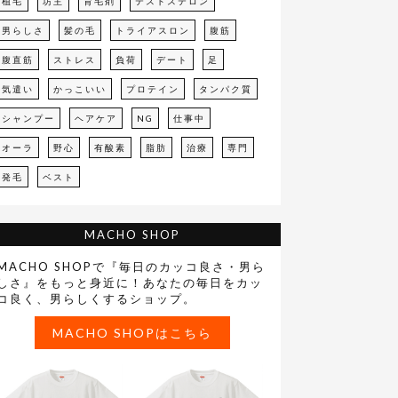
植毛
坊主
育毛剤
テストステロン
男らしさ
髪の毛
トライアスロン
腹筋
腹直筋
ストレス
負荷
デート
足
気遣い
かっこいい
プロテイン
タンパク質
シャンプー
ヘアケア
NG
仕事中
オーラ
野心
有酸素
脂肪
治療
専門
発毛
ベスト
MACHO SHOP
MACHO SHOPで『毎日のカッコ良さ・男ら
しさ』をもっと身近に！あなたの毎日をカッ
コ良く、男らしくするショップ。
MACHO SHOPはこちら