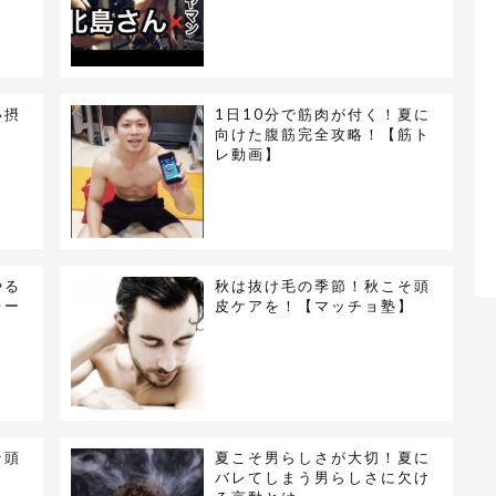
い摂
1日10分で筋肉が付く！夏に
向けた腹筋完全攻略！【筋ト
レ動画】
やる
秋は抜け毛の季節！秋こそ頭
レー
皮ケアを！【マッチョ塾】
そ頭
夏こそ男らしさが大切！夏に
バレてしまう男らしさに欠け