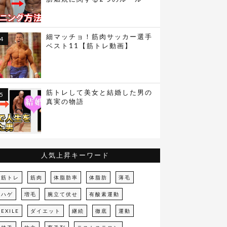
細マッチョ！筋肉サッカー選手
ベスト11【筋トレ動画】
筋トレして美女と結婚した男の
真実の物語
人気上昇キーワード
筋トレ
筋肉
体脂肪率
体脂肪
薄毛
ハゲ
増毛
腕立て伏せ
有酸素運動
EXILE
ダイエット
継続
徹底
運動