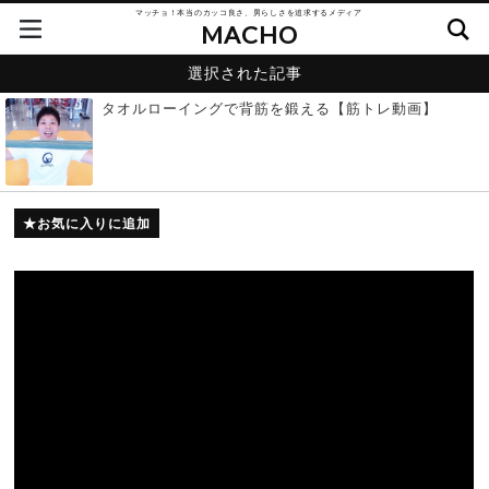
マッチョ！本当のカッコ良さ、男らしさを追求するメディア
MACHO
選択された記事
タオルローイングで背筋を鍛える【筋トレ動画】
お気に入りに追加