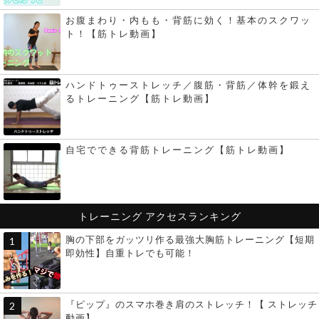
お腹まわり・内もも・背筋に効く！基本のスクワッ
ト！【筋トレ動画】
ハンドトゥーストレッチ／腹筋・背筋／体幹を鍛え
るトレーニング【筋トレ動画】
自宅でできる背筋トレーニング【筋トレ動画】
トレーニング
アクセスランキング
胸の下部をガッツリ作る最強大胸筋トレーニング【短期
即効性】自重トレでも可能！
『ピップ』のスマホ巻き肩のストレッチ！【 ストレッチ
動画】