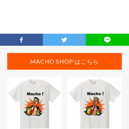
MACHO SHOP はこちら