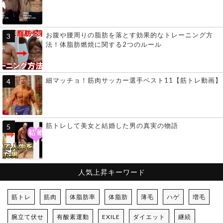
お腹や腰周りの脂肪を落とす効果的なトレーニング方
法！体脂肪燃焼に関する2つのルール
細マッチョ！筋肉サッカー選手ベスト11【筋トレ動画】
筋トレして美女と結婚した男の真実の物語
人気上昇キーワード
筋トレ
筋肉
体脂肪率
体脂肪
薄毛
ハゲ
増毛
腕立て伏せ
有酸素運動
EXILE
ダイエット
継続