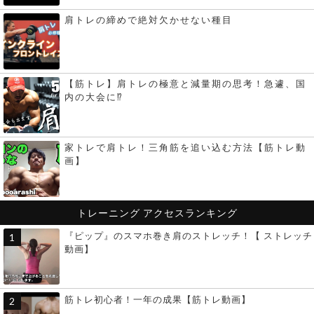
肩トレの締めで絶対欠かせない種目
【筋トレ】肩トレの極意と減量期の思考！急遽、国
内の大会に⁉︎
家トレで肩トレ！三角筋を追い込む方法【筋トレ動
画】
トレーニング
アクセスランキング
『ピップ』のスマホ巻き肩のストレッチ！【 ストレッチ
動画】
筋トレ初心者！一年の成果【筋トレ動画】