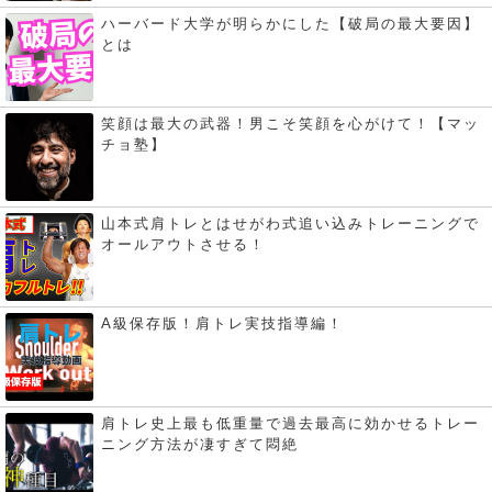
ハーバード大学が明らかにした【破局の最大要因】
とは
笑顔は最大の武器！男こそ笑顔を心がけて！【マッ
チョ塾】
山本式肩トレとはせがわ式追い込みトレーニングで
オールアウトさせる！
A級保存版！肩トレ実技指導編！
肩トレ史上最も低重量で過去最高に効かせるトレー
ニング方法が凄すぎて悶絶