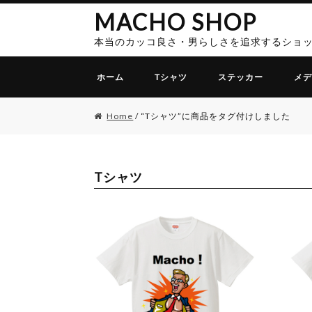
MACHO SHOP
ナ
コ
ビ
ン
本当のカッコ良さ・男らしさを追求するショ
ゲ
テ
ー
ン
ホーム
Tシャツ
ステッカー
メデ
シ
ツ
ョ
へ
Home
/ “Tシャツ”に商品をタグ付けしました
ン
ス
へ
キ
ス
ッ
キ
プ
Tシャツ
ッ
プ