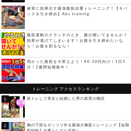
確実に効果出す最強腹筋自重トレーニング！【６パ
ック＆引き締め】Abs training
腹筋運動のクランチのとき、膝が開いてませんか？
効果が逃げてしまいます！お腹を引き締めたいな
ら！お腹を割るなら！
弱かった腹筋を今変えよう！40-50代向け！1日5
分！2週間短期集中！
トレーニング
アクセスランキング
筋トレして美女と結婚した男の真実の物語
胸の下部をガッツリ作る最強大胸筋トレーニング【短期
即効性】自重トレでも可能！