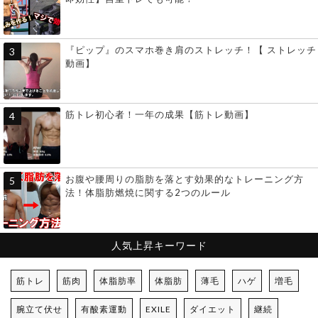
『ピップ』のスマホ巻き肩のストレッチ！【 ストレッチ
動画】
筋トレ初心者！一年の成果【筋トレ動画】
お腹や腰周りの脂肪を落とす効果的なトレーニング方
法！体脂肪燃焼に関する2つのルール
人気上昇キーワード
筋トレ
筋肉
体脂肪率
体脂肪
薄毛
ハゲ
増毛
腕立て伏せ
有酸素運動
EXILE
ダイエット
継続