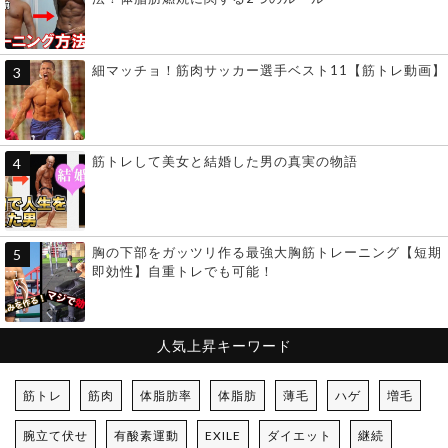
細マッチョ！筋肉サッカー選手ベスト11【筋トレ動画】
筋トレして美女と結婚した男の真実の物語
胸の下部をガッツリ作る最強大胸筋トレーニング【短期
即効性】自重トレでも可能！
人気上昇キーワード
筋トレ
筋肉
体脂肪率
体脂肪
薄毛
ハゲ
増毛
腕立て伏せ
有酸素運動
EXILE
ダイエット
継続