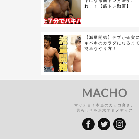
キになる筋トレ方法がこ
れ！！【筋トレ動画】
【減量開始】デブが確実
キバキのカラダになるま
簡単なやり方！
MACHO
マッチョ！本当のカッコ良さ、
男らしさを追求するメディア