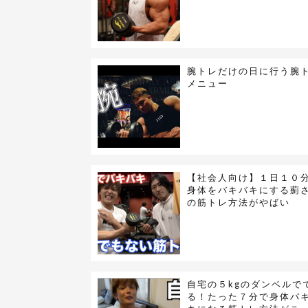
腕トレだけの日に行う腕
メニュー
【社会人向け】１日１０
身体をバキバキにする薊
の筋トレ方法がやばい
自宅の５kgのダンベルで
る！たった７分で身体バ