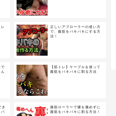
トレ
正しいアブローラーの使い方
で、腹筋をバキバキにする方
法！
分で
【筋トレ】ケーブルを使って
さん
腹筋をバキバキに割る方法
でき
腹筋ローラーで腰を傷めずに
キバ
腹筋をバキバキに割る方法！