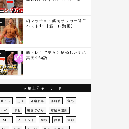
細マッチョ！筋肉サッカー選手
ベスト11【筋トレ動画】
筋トレして美女と結婚した男の
真実の物語
人気上昇キーワード
筋トレ
筋肉
体脂肪率
体脂肪
薄毛
ハゲ
増毛
腕立て伏せ
有酸素運動
EXILE
ダイエット
継続
徹底
運動