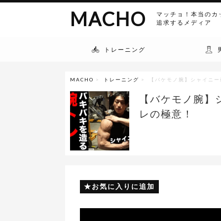
MACHO
マッチョ！本当のカ
追求するメディア
トレーニング
MACHO
>
トレーニング
> 【バケモノ腕】シャイニ
【バケモノ腕】
レの極意！
お気に入りに追加