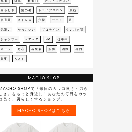
植毛
坊主
育毛剤
テストステロン
男らしさ
髪の毛
トライアスロン
腹筋
腹直筋
ストレス
負荷
デート
足
気遣い
かっこいい
プロテイン
タンパク質
シャンプー
ヘアケア
NG
仕事中
オーラ
野心
有酸素
脂肪
治療
専門
発毛
ベスト
MACHO SHOP
MACHO SHOPで『毎日のカッコ良さ・男ら
しさ』をもっと身近に！あなたの毎日をカッ
コ良く、男らしくするショップ。
MACHO SHOPはこちら