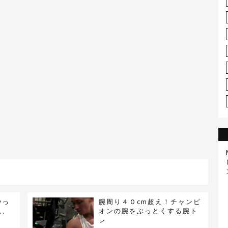
やっ
腕周り４０cm超え！チャンピ
見、
オンの腕をぶっとくする腕ト
レ