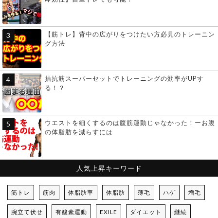
【筋トレ】背中の広がりをつけたい方必見のトレーニン
グ方法
拮抗筋スーパーセットでトレーニングの効率がUPす
る！？
ウエストを細くするのは腹筋運動じゃなかった！ーお腹
の体脂肪を減らすには
人気上昇キーワード
筋トレ
筋肉
体脂肪率
体脂肪
薄毛
ハゲ
増毛
腕立て伏せ
有酸素運動
EXILE
ダイエット
継続