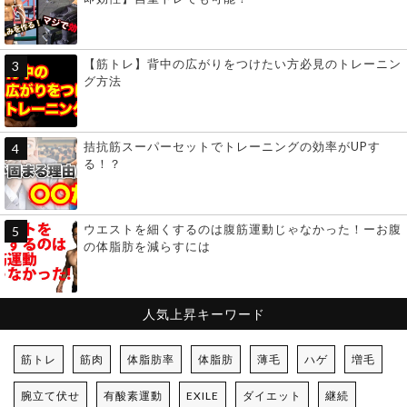
【筋トレ】背中の広がりをつけたい方必見のトレーニン
グ方法
拮抗筋スーパーセットでトレーニングの効率がUPす
る！？
ウエストを細くするのは腹筋運動じゃなかった！ーお腹
の体脂肪を減らすには
人気上昇キーワード
筋トレ
筋肉
体脂肪率
体脂肪
薄毛
ハゲ
増毛
腕立て伏せ
有酸素運動
EXILE
ダイエット
継続