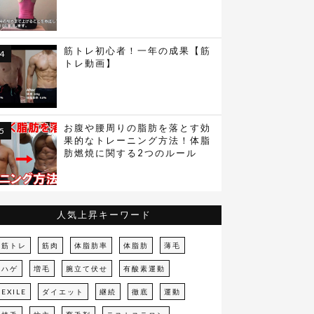
筋トレ初心者！一年の成果【筋
トレ動画】
お腹や腰周りの脂肪を落とす効
果的なトレーニング方法！体脂
肪燃焼に関する2つのルール
人気上昇キーワード
筋トレ
筋肉
体脂肪率
体脂肪
薄毛
ハゲ
増毛
腕立て伏せ
有酸素運動
EXILE
ダイエット
継続
徹底
運動