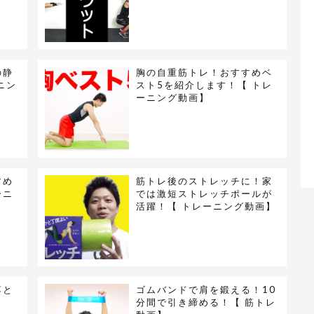
の静
胸の自重筋トレ！おすすめベ
ニン
スト5を紹介します！【 トレ
ーニング動画】
すめ
筋トレ後のストレッチに！家
ーニ
では激短ストレッチポールが
活躍！【 トレーニング動画】
落と
ゴムバンドで肩を鍛える！10
！
分間で引き締める！【 筋トレ