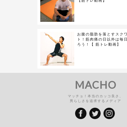
【筋トレ動画】
お腹の脂肪を落とすスク
ト！筋肉痛の日以外は毎
ろう！【 筋トレ動画】
MACHO
マッチョ！本当のカッコ良さ、
男らしさを追求するメディア