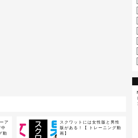
ーア
スクワットには女性版と男性
背中
版がある！【 トレーニング動
グ動
画】