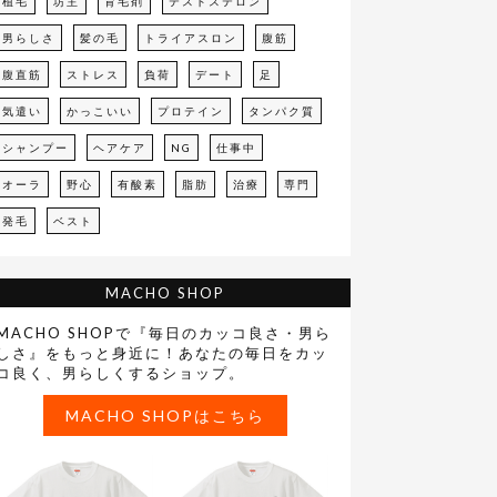
植毛
坊主
育毛剤
テストステロン
男らしさ
髪の毛
トライアスロン
腹筋
腹直筋
ストレス
負荷
デート
足
気遣い
かっこいい
プロテイン
タンパク質
シャンプー
ヘアケア
NG
仕事中
オーラ
野心
有酸素
脂肪
治療
専門
発毛
ベスト
MACHO SHOP
MACHO SHOPで『毎日のカッコ良さ・男ら
しさ』をもっと身近に！あなたの毎日をカッ
コ良く、男らしくするショップ。
MACHO SHOPはこちら