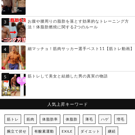
お腹や腰周りの脂肪を落とす効果的なトレーニング方
法！体脂肪燃焼に関する2つのルール
細マッチョ！筋肉サッカー選手ベスト11【筋トレ動画】
筋トレして美女と結婚した男の真実の物語
人気上昇キーワード
筋トレ
筋肉
体脂肪率
体脂肪
薄毛
ハゲ
増毛
腕立て伏せ
有酸素運動
EXILE
ダイエット
継続