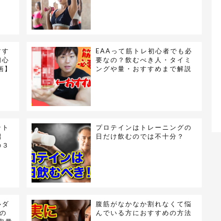
すす
EAAって筋トレ初心者でも必
初心
要なの？飲むべき人・タイミ
画】
ングや量・おすすめまで解説
ント
プロテインはトレーニングの
紹
日だけ飲むのでは不十分？
の３
ルダ
腹筋がなかなか割れなくて悩
の
んでいる方におすすめの方法