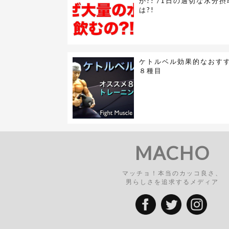
か?! /1日の適切な水分
は?!
ケトルベル効果的なおす
８種目
MACHO
マッチョ！本当のカッコ良さ、
男らしさを追求するメディア