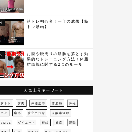
筋トレ初心者！一年の成果【筋
トレ動画】
お腹や腰周りの脂肪を落とす効
果的なトレーニング方法！体脂
肪燃焼に関する2つのルール
人気上昇キーワード
筋トレ
筋肉
体脂肪率
体脂肪
薄毛
ハゲ
増毛
腕立て伏せ
有酸素運動
EXILE
ダイエット
継続
徹底
運動