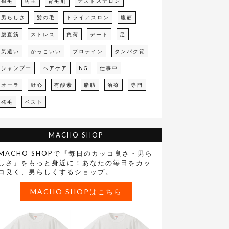
植毛
坊主
育毛剤
テストステロン
男らしさ
髪の毛
トライアスロン
腹筋
腹直筋
ストレス
負荷
デート
足
気遣い
かっこいい
プロテイン
タンパク質
シャンプー
ヘアケア
NG
仕事中
オーラ
野心
有酸素
脂肪
治療
専門
発毛
ベスト
MACHO SHOP
MACHO SHOPで『毎日のカッコ良さ・男ら
しさ』をもっと身近に！あなたの毎日をカッ
コ良く、男らしくするショップ。
MACHO SHOPはこちら