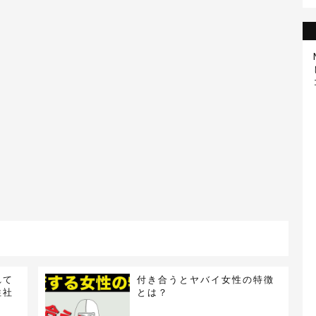
れて
付き合うとヤバイ女性の特徴
性社
とは？