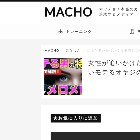
MACHO
マッチョ！本当のカ
追求するメディア
トレーニング
MACHO
>
男らしさ
> 女性が追いかけたくなる男性
女性が追いかけ
いモテるオヤジ
お気に入りに追加