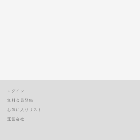
ログイン
無料会員登録
お気に入りリスト
運営会社