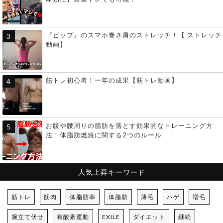
『ピップ』のスマホ巻き肩のストレッチ！【 ストレッチ
動画】
筋トレ初心者！一年の成果【筋トレ動画】
お腹や腰周りの脂肪を落とす効果的なトレーニング方
法！体脂肪燃焼に関する2つのルール
人気上昇キーワード
筋トレ
筋肉
体脂肪率
体脂肪
薄毛
ハゲ
増毛
腕立て伏せ
有酸素運動
EXILE
ダイエット
継続