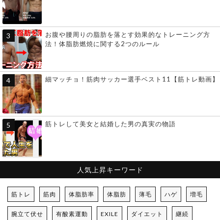
お腹や腰周りの脂肪を落とす効果的なトレーニング方
法！体脂肪燃焼に関する2つのルール
細マッチョ！筋肉サッカー選手ベスト11【筋トレ動画】
筋トレして美女と結婚した男の真実の物語
人気上昇キーワード
筋トレ
筋肉
体脂肪率
体脂肪
薄毛
ハゲ
増毛
腕立て伏せ
有酸素運動
EXILE
ダイエット
継続