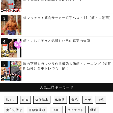
細マッチョ！筋肉サッカー選手ベスト11【筋トレ動画】
筋トレして美女と結婚した男の真実の物語
胸の下部をガッツリ作る最強大胸筋トレーニング【短期
即効性】自重トレでも可能！
人気上昇キーワード
筋トレ
筋肉
体脂肪率
体脂肪
薄毛
ハゲ
増毛
腕立て伏せ
有酸素運動
EXILE
ダイエット
継続