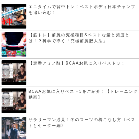
エニタイムで背中トレ！ベストボディ日本チャンプ
を追い込む！
【筋トレ】前腕の究極種目&ベストな量と頻度と
は！？科学で導く「究極前腕肥大法」
【定番アミノ酸】BCAAお気に入りベスト３！
BCAAお気に入りベスト3をご紹介！【トレーニング
動画】
サラリーマン必見！冬のスーツの着こなし方《ベス
トとセーター編》