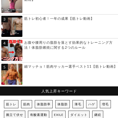
筋トレ初心者！一年の成果【筋トレ動画】
お腹や腰周りの脂肪を落とす効果的なトレーニング方
法！体脂肪燃焼に関する2つのルール
細マッチョ！筋肉サッカー選手ベスト11【筋トレ動画】
人気上昇キーワード
筋トレ
筋肉
体脂肪率
体脂肪
薄毛
ハゲ
増毛
腕立て伏せ
有酸素運動
EXILE
ダイエット
継続