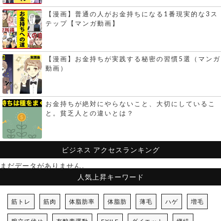
【漫画】普通の人がお金持ちになる1番現実的な3ス
テップ【マンガ動画】
【漫画】お金持ちが実践する秘密の習慣5選（マンガ
動画）
お金持ちが絶対にやらないこと、大切にしているこ
と。貧乏人との違いとは？
ビジネス
アクセスランキング
まだデータがありません。
人気上昇キーワード
筋トレ
筋肉
体脂肪率
体脂肪
薄毛
ハゲ
増毛