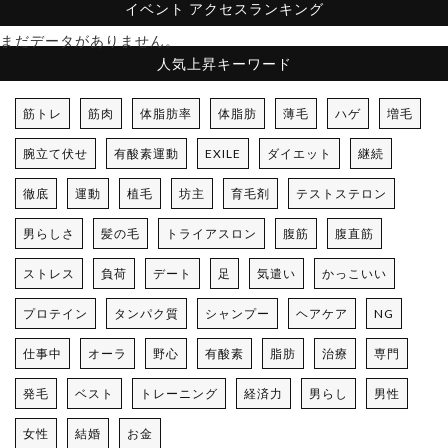
イベント
アクセスランキング
まだデータがありません。
人気上昇キーワード
筋トレ
筋肉
体脂肪率
体脂肪
薄毛
ハゲ
増毛
腕立て伏せ
有酸素運動
EXILE
ダイエット
継続
徹底
運動
植毛
坊主
育毛剤
テストステロン
男らしさ
髪の毛
トライアスロン
腹筋
腹直筋
ストレス
負荷
デート
足
気遣い
かっこいい
プロテイン
タンパク質
シャンプー
ヘアケア
NG
仕事中
オーラ
野心
有酸素
脂肪
治療
専門
発毛
ベスト
トレーニング
経済力
男らし
男性
女性
結婚
お金