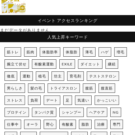
イベント
アクセスランキング
まだデータがありません。
人気上昇キーワード
筋トレ
筋肉
体脂肪率
体脂肪
薄毛
ハゲ
増毛
腕立て伏せ
有酸素運動
EXILE
ダイエット
継続
徹底
運動
植毛
坊主
育毛剤
テストステロン
男らしさ
髪の毛
トライアスロン
腹筋
腹直筋
ストレス
負荷
デート
足
気遣い
かっこいい
プロテイン
タンパク質
シャンプー
ヘアケア
NG
仕事中
オーラ
野心
有酸素
脂肪
治療
専門