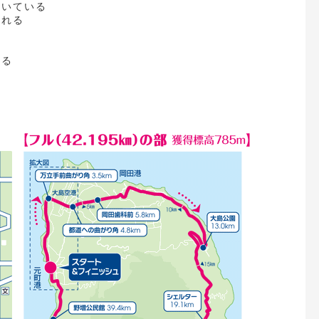
向いている
じれる
する