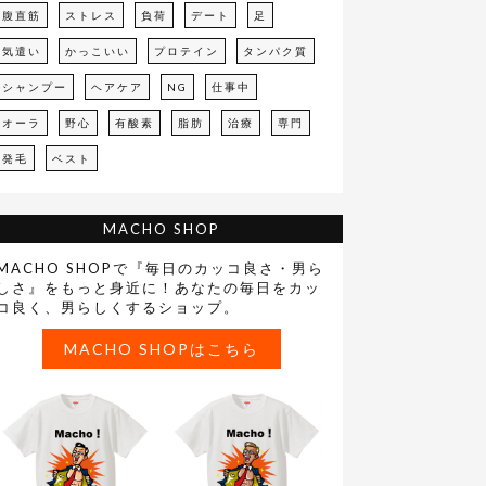
腹直筋
ストレス
負荷
デート
足
気遣い
かっこいい
プロテイン
タンパク質
シャンプー
ヘアケア
NG
仕事中
オーラ
野心
有酸素
脂肪
治療
専門
発毛
ベスト
MACHO SHOP
MACHO SHOPで『毎日のカッコ良さ・男ら
しさ』をもっと身近に！あなたの毎日をカッ
コ良く、男らしくするショップ。
MACHO SHOPはこちら