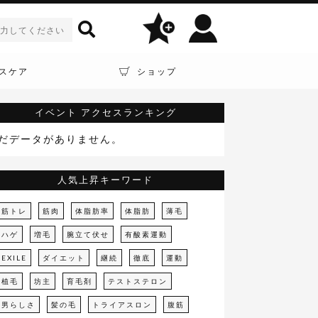
スケア
ショップ
イベント
アクセスランキング
だデータがありません。
人気上昇キーワード
筋トレ
筋肉
体脂肪率
体脂肪
薄毛
ハゲ
増毛
腕立て伏せ
有酸素運動
EXILE
ダイエット
継続
徹底
運動
植毛
坊主
育毛剤
テストステロン
男らしさ
髪の毛
トライアスロン
腹筋