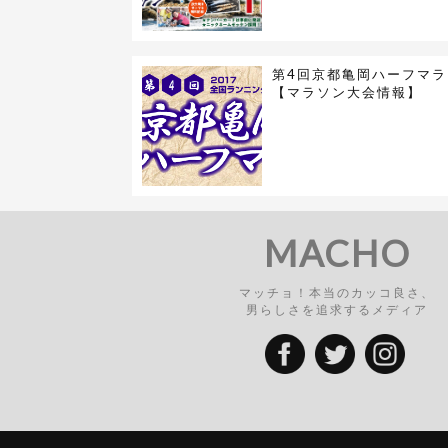
第4回京都亀岡ハーフマラ
【マラソン大会情報】
MACHO
マッチョ！本当のカッコ良さ、
男らしさを追求するメディア