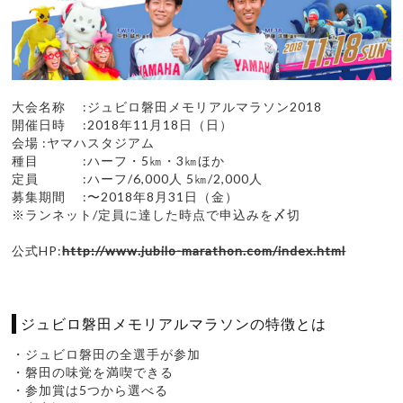
大会名称 :ジュビロ磐田メモリアルマラソン2018
開催日時 :2018年11月18日（日）
会場 :ヤマハスタジアム
種目 :ハーフ・5㎞・3㎞ほか
定員 :ハーフ/6,000人 5㎞/2,000人
募集期間 :〜2018年8月31日（金）
※ランネット/定員に達した時点で申込みを〆切
公式HP:
http://www.jubilo-marathon.com/index.html
ジュビロ磐田メモリアルマラソンの特徴とは
・ジュビロ磐田の全選手が参加
・磐田の味覚を満喫できる
・参加賞は5つから選べる