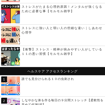
ストレスがたまる心理的原因！メンタルが強くなる
ために必要な事【モルモル雑学】
ストレスに強い人と弱い人の些細な違い｜しあわせ
心理学
【衝撃】ストレス・精神が病みやすい人がしている
１１の悪い習慣【モルモル雑学】
ヘルスケア
アクセスランキング
誰でも見分けられる１０の虫刺され
しなやかな体を作る毎日の９分間ストレッチ【柔軟性を
高めて代謝UP】