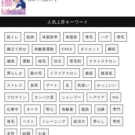
人気上昇キーワード
筋トレ
筋肉
体脂肪率
体脂肪
薄毛
ハゲ
増毛
腕立て伏せ
有酸素運動
EXILE
ダイエット
継続
徹底
運動
植毛
坊主
育毛剤
テストステロン
男らしさ
髪の毛
トライアスロン
腹筋
腹直筋
ストレス
負荷
デート
足
気遣い
かっこいい
プロテイン
タンパク質
シャンプー
ヘアケア
NG
仕事中
オーラ
野心
有酸素
脂肪
治療
専門
発毛
ベスト
トレーニング
経済力
男らし
男性
女性
結婚
お金