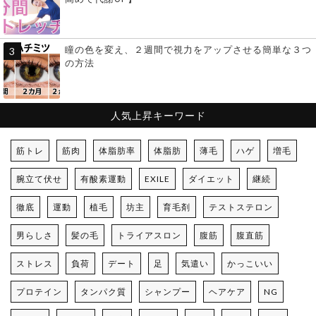
瞳の色を変え、２週間で視力をアップさせる簡単な３つ
の方法
人気上昇キーワード
筋トレ
筋肉
体脂肪率
体脂肪
薄毛
ハゲ
増毛
腕立て伏せ
有酸素運動
EXILE
ダイエット
継続
徹底
運動
植毛
坊主
育毛剤
テストステロン
男らしさ
髪の毛
トライアスロン
腹筋
腹直筋
ストレス
負荷
デート
足
気遣い
かっこいい
プロテイン
タンパク質
シャンプー
ヘアケア
NG