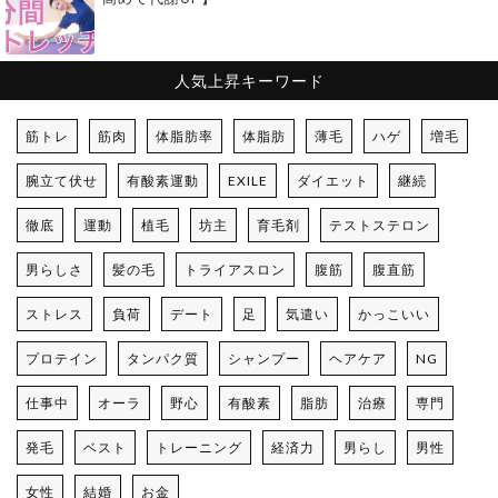
人気上昇キーワード
筋トレ
筋肉
体脂肪率
体脂肪
薄毛
ハゲ
増毛
腕立て伏せ
有酸素運動
EXILE
ダイエット
継続
徹底
運動
植毛
坊主
育毛剤
テストステロン
男らしさ
髪の毛
トライアスロン
腹筋
腹直筋
ストレス
負荷
デート
足
気遣い
かっこいい
プロテイン
タンパク質
シャンプー
ヘアケア
NG
仕事中
オーラ
野心
有酸素
脂肪
治療
専門
発毛
ベスト
トレーニング
経済力
男らし
男性
女性
結婚
お金