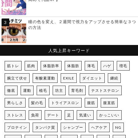
瞳の色を変え、２週間で視力をアップさせる簡単な３つ
の方法
人気上昇キーワード
筋トレ
筋肉
体脂肪率
体脂肪
薄毛
ハゲ
増毛
腕立て伏せ
有酸素運動
EXILE
ダイエット
継続
徹底
運動
植毛
坊主
育毛剤
テストステロン
男らしさ
髪の毛
トライアスロン
腹筋
腹直筋
ストレス
負荷
デート
足
気遣い
かっこいい
プロテイン
タンパク質
シャンプー
ヘアケア
NG