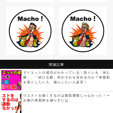
関連記事
ダイエットの成功がかかっている！筋トレを「休む
癖」、「続ける癖」何がそれを決めるのか？体脂肪
を落としたい人、減らしたい人必見！
ウエストを細くするのは腹筋運動じゃなかった！ー
お腹の体脂肪を減らすには