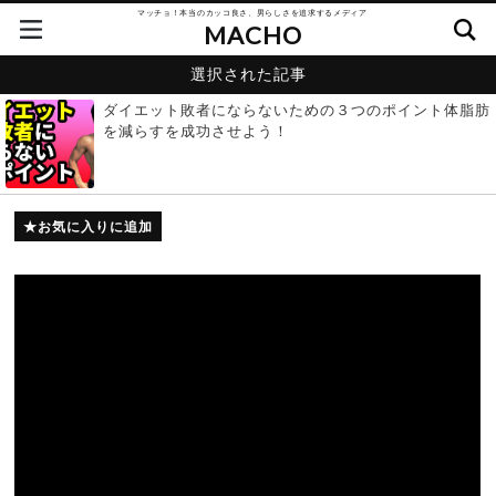
マッチョ！本当のカッコ良さ、男らしさを追求するメディア
MACHO
選択された記事
ダイエット敗者にならないための３つのポイント体脂肪
を減らすを成功させよう！
お気に入りに追加