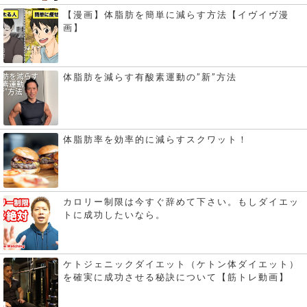
【漫画】体脂肪を簡単に減らす方法【イヴイヴ漫
画】
体脂肪を減らす有酸素運動の”新”方法
体脂肪率を効率的に減らすスクワット！
カロリー制限は今すぐ辞めて下さい。もしダイエッ
トに成功したいなら。
ケトジェニックダイエット（ケトン体ダイエット）
を確実に成功させる秘訣について【筋トレ動画】