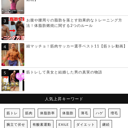
お腹や腰周りの脂肪を落とす効果的なトレーニング方
法！体脂肪燃焼に関する2つのルール
細マッチョ！筋肉サッカー選手ベスト11【筋トレ動画】
筋トレして美女と結婚した男の真実の物語
人気上昇キーワード
筋トレ
筋肉
体脂肪率
体脂肪
薄毛
ハゲ
増毛
腕立て伏せ
有酸素運動
EXILE
ダイエット
継続