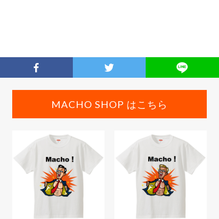
MACHO SHOP はこちら