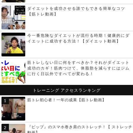
ダイエットを成功させる誰でもできる簡単なコツ
【筋トレ動画】
今一番危険なダイエットが流行る時期！健康的にダ
イエットに成功する方法！【ダイエット動画】
筋トレしない日に何をすべきか？それがダイエット
成功のカギ！筋肉つけて、体脂肪を減らすにはジム
に行く日以外ですべてが変わる！
トレーニング
アクセスランキング
筋トレ初心者！一年の成果【筋トレ動画】
『ピップ』のスマホ巻き肩のストレッチ！【 ストレッチ
動画】